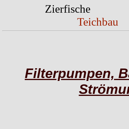
Zierfische
Pf
Teichba
Filterpumpen, 
Strömu